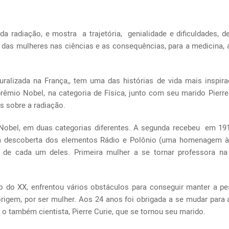
’ da radiação, e mostra a trajetória, genialidade e dificuldades, 
l das mulheres nas ciências e as consequências, para a medicina, a
uralizada na França,, tem uma das histórias de vida mais inspir
rêmio Nobel, na categoria de Física, junto com seu marido Pierre
s sobre a radiação.
 Nobel, em duas categorias diferentes. A segunda recebeu em 19
ela descoberta dos elementos Rádio e Polônio (uma homenagem à
 de cada um deles. Primeira mulher a se tornar professora na
io do XX, enfrentou vários obstáculos para conseguir manter a p
origem, por ser mulher. Aos 24 anos foi obrigada a se mudar para
o também cientista, Pierre Curie, que se tornou seu marido.