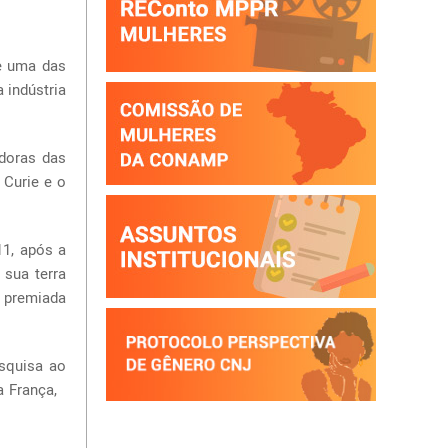
de uma das
 indústria
adoras das
 Curie e o
11, após a
 sua terra
 premiada
esquisa ao
 a França,