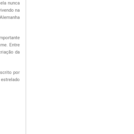
 ela nunca
vivendo na
 Alemanha
mportante
lme. Entre
criação da
scrito por
 estrelado