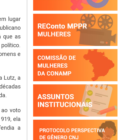
em lugar
ublicano
á que as
político.
 homens e
a Lutz, a
s décadas
da.
o ao voto
919, ela
fendia a