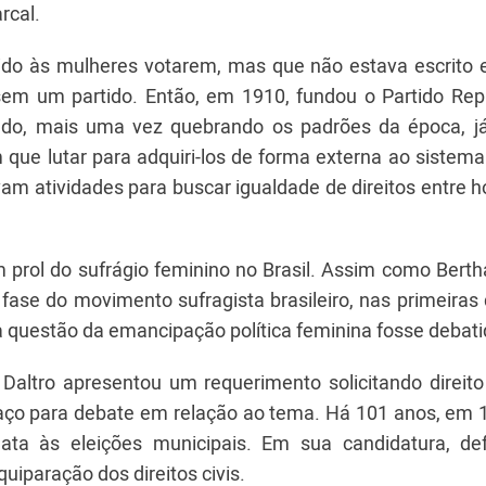
rcal.
bido às mulheres votarem, mas que não estava escrito 
em um partido. Então, em 1910, fundou o Partido Rep
ado, mais uma vez quebrando os padrões da época, j
 que lutar para adquiri-los de forma externa ao sistema 
vam atividades para buscar igualdade de direitos entre
m prol do sufrágio feminino no Brasil. Assim como Berth
 fase do movimento sufragista brasileiro, nas primeira
a questão da emancipação política feminina fosse debati
, Daltro apresentou um requerimento solicitando direit
paço para debate em relação ao tema. Há 101 anos, em 1
data às eleições municipais. Em sua candidatura, de
uiparação dos direitos civis.