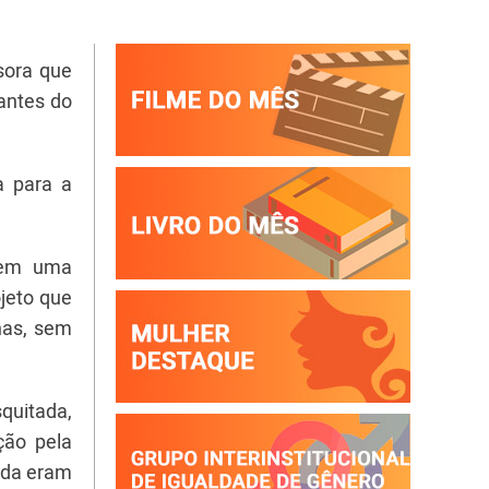
sora que
antes do
a para a
r em uma
ojeto que
enas, sem
squitada,
ção pela
inda eram