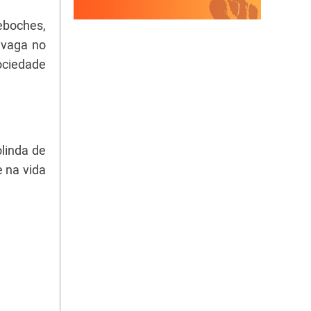
eboches,
 vaga no
ociedade
linda de
 na vida